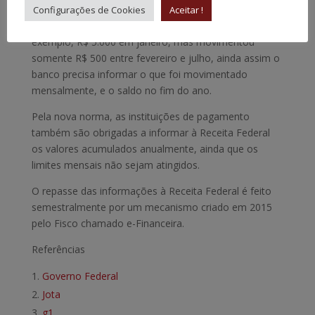
Configurações de Cookies
Aceitar !
Isso significa que se um correntista movimentou, por
exemplo, R$ 5.000 em janeiro, mas movimentou
somente R$ 500 entre fevereiro e julho, ainda assim o
banco precisa informar o que foi movimentado
mensalmente, e o saldo no fim do ano.
Pela nova norma, as instituições de pagamento
também são obrigadas a informar à Receita Federal
os valores acumulados anualmente, ainda que os
limites mensais não sejam atingidos.
O repasse das informações à Receita Federal é feito
semestralmente por um mecanismo criado em 2015
pelo Fisco chamado e-Financeira.
Referências
Governo Federal
Jota
g1