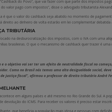
 “Cashback do Povo”, que vai fazer com que parte dos impostos pago
te do valor pago com impostos”, disse o advogado tributarista Alexa
a é que o valor do cashback seja abatido no momento de pagamento
 direito ao dinheiro de volta estarão em lei complementar debatida 
ÇA TRIBUTÁRIA
ocado na desburocratização dos impostos, com o IVA com uma alíqu
lias brasileiras. O que o mecanismo de cashback quer trazer é uma m
a e o objetivo vai ser ter um efeito de neutralidade fiscal no come
umidor. Como no Brasil nós temos uma alta desigualdade social, dev
justiça fiscal”, afirmou o professor de direito tributário André Fel
EMELHANTE
acontece em alguns países e até mesmo no Rio Grande do Sul. A pop
e devolução do ICMS. Para receber os valores é preciso estar inscri
te, que beneficia a população mais idosa e pessoas com deficiên