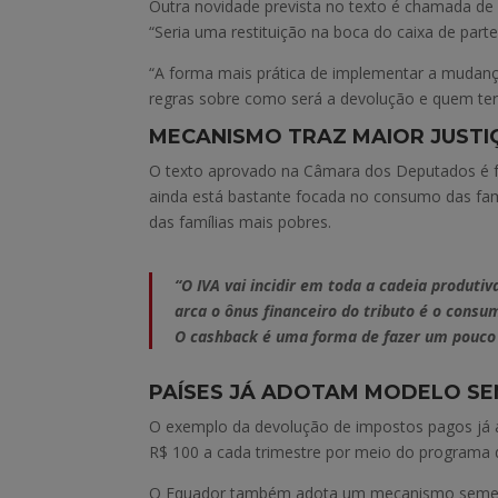
Outra novidade prevista no texto é chamada de
“Seria uma restituição na boca do caixa de par
“A forma mais prática de implementar a mudanç
regras sobre como será a devolução e quem terá
MECANISMO TRAZ MAIOR JUSTI
O texto aprovado na Câmara dos Deputados é f
ainda está bastante focada no consumo das famí
das famílias mais pobres.
“O IVA vai incidir em toda a cadeia produtiv
arca o ônus financeiro do tributo é o cons
O cashback é uma forma de fazer um pouco de 
PAÍSES JÁ ADOTAM MODELO S
O exemplo da devolução de impostos pagos já 
R$ 100 a cada trimestre por meio do programa d
O Equador também adota um mecanismo semelhan