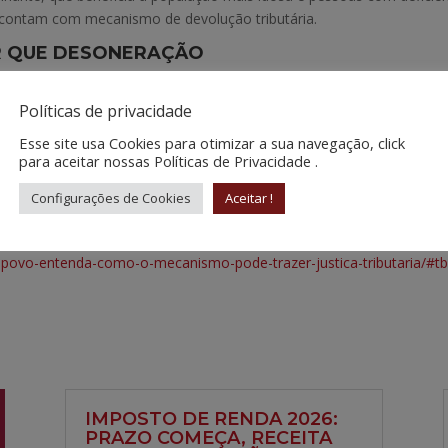
 contam com mecanismo de devolução tributária.
R QUE DESONERAÇÃO
ileira são as desonerações. Muitas vezes, para garantir produtos m
 orçamento do governo. Por conta disso, Oliveira acredita que o mec
Políticas de privacidade
sa.
Esse site usa Cookies para otimizar a sua navegação, click
para aceitar nossas Políticas de Privacidade .
va inteira, mas não teria esse fim social. Assim você não faz uma j
Configurações de Cookies
Aceitar !
do-povo-entenda-como-o-mecanismo-pode-trazer-justica-tributaria/
IMPOSTO DE RENDA 2026:
PRAZO COMEÇA, RECEITA