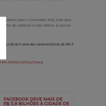
ais baratos para o consumidor final, toda uma
anismo do cashback é mais efetivo, já que vai
ustiça fiscal e uma das características do IVA é
#tbl-em-lnt95e5o2h53q723wcq
FACEBOOK DEVE MAIS DE
R$ 3,8 BILHÕES À CIDADE DE