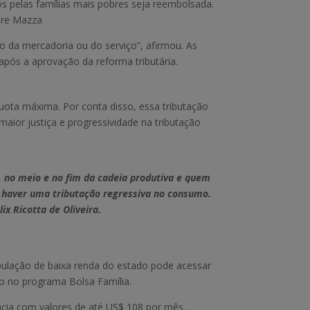
s pelas famílias mais pobres seja reembolsada.
ndre Mazza
 da mercadoria ou do serviço”, afirmou. As
após a aprovação da reforma tributária.
ota máxima. Por conta disso, essa tributação
aior justiça e progressividade na tributação
ço, no meio e no fim da cadeia produtiva e quem
e haver uma tributação regressiva no consumo.
ix Ricotta de Oliveira.
ulação de baixa renda do estado pode acessar
to no programa Bolsa Família.
cia com valores de até US$ 108 por mês.