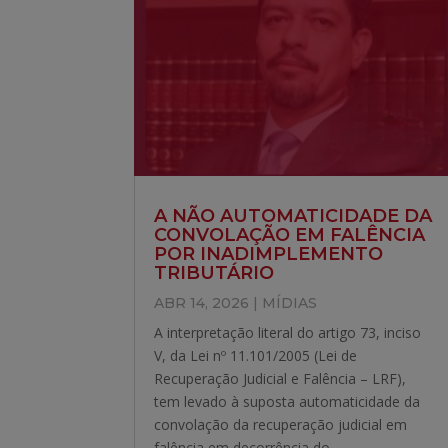
A NÃO AUTOMATICIDADE DA
CONVOLAÇÃO EM FALÊNCIA
POR INADIMPLEMENTO
TRIBUTÁRIO
ABR 14, 2026
|
MÍDIAS
A interpretação literal do artigo 73, inciso
V, da Lei nº 11.101/2005 (Lei de
Recuperação Judicial e Falência – LRF),
tem levado à suposta automaticidade da
convolação da recuperação judicial em
falência em decorrência do