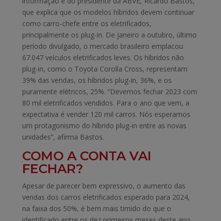
informação é do presidente da ABVE, Ricardo Bastos,
que explica que os modelos híbridos devem continuar
como carro-chefe entre os eletrificados,
principalmente os plug-in. De janeiro a outubro, último
período divulgado, o mercado brasileiro emplacou
67.047 veículos eletrificados leves. Os híbridos não
plug-in, como o Toyota Corolla Cross, representam
39% das vendas, os híbridos plug-in, 36%, e os
puramente elétricos, 25%. “Devemos fechar 2023 com
80 mil eletrificados vendidos. Para o ano que vem, a
expectativa é vender 120 mil carros. Nós esperamos
um protagonismo do híbrido plug-in entre as novas
unidades”, afirma Bastos.
COMO A CONTA VAI
FECHAR?
Apesar de parecer bem expressivo, o aumento das
vendas dos carros eletrificados esperado para 2024,
na faixa dos 50%, é bem mais timido do que o
identificado entre os dez primeiros meses deste ano