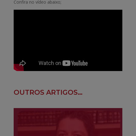
Confira no vídeo abaixo;
OUTROS ARTIGOS…