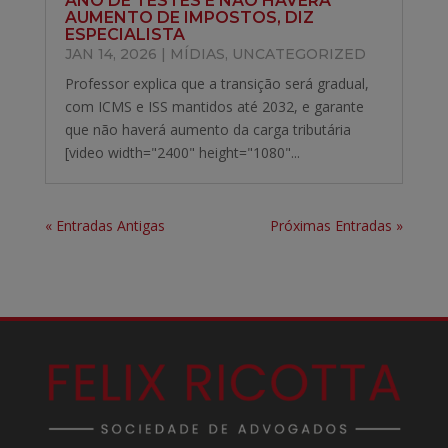
ANO DE TESTES E NÃO HAVERÁ
AUMENTO DE IMPOSTOS, DIZ
ESPECIALISTA
JAN 14, 2026
|
MÍDIAS
,
UNCATEGORIZED
Professor explica que a transição será gradual,
com ICMS e ISS mantidos até 2032, e garante
que não haverá aumento da carga tributária
[video width="2400" height="1080"...
« Entradas Antigas
Próximas Entradas »