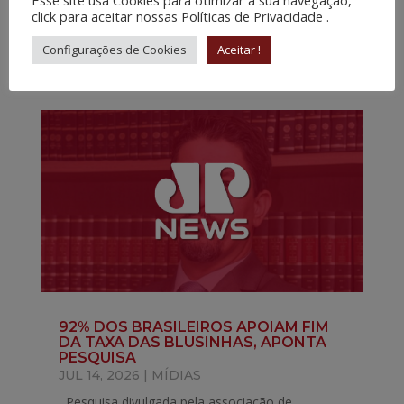
Esse site usa Cookies para otimizar a sua navegação,
click para aceitar nossas Políticas de Privacidade .
Configurações de Cookies
Aceitar !
OUTROS ARTIGOS…
92% DOS BRASILEIROS APOIAM FIM
DA TAXA DAS BLUSINHAS, APONTA
PESQUISA
JUL 14, 2026
|
MÍDIAS
Pesquisa divulgada pela associação de