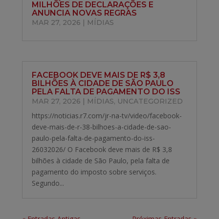
MILHÕES DE DECLARAÇÕES E
ANUNCIA NOVAS REGRAS
MAR 27, 2026
|
MÍDIAS
FACEBOOK DEVE MAIS DE R$ 3,8
BILHÕES À CIDADE DE SÃO PAULO
PELA FALTA DE PAGAMENTO DO ISS
MAR 27, 2026
|
MÍDIAS
,
UNCATEGORIZED
https://noticias.r7.com/jr-na-tv/video/facebook-
deve-mais-de-r-38-bilhoes-a-cidade-de-sao-
paulo-pela-falta-de-pagamento-do-iss-
26032026/ O Facebook deve mais de R$ 3,8
bilhões à cidade de São Paulo, pela falta de
pagamento do imposto sobre serviços.
Segundo...
« Entradas Antigas
Próximas Entradas »