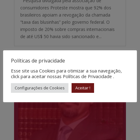
Pesquisa divulgada pela associação de
consumidores Proteste mostra que 92% dos
brasileiros apoiam a revogação da chamada
“taxa das blusinhas” pelo governo federal. O
imposto de 20% sobre compras internacionais
de até US$ 50 havia sido sancionado e...
Políticas de privacidade
Esse site usa Cookies para otimizar a sua navegação,
click para aceitar nossas Políticas de Privacidade .
Configurações de Cookies
Aceitar !