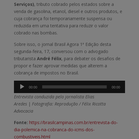
Serviços)
, tributo cobrado pelos estados sobre a
venda de gasolina, etanol, diesel e outros produtos, e
cuja cobrança foi temporariamente suspensa ou
reduzida em uma tentativa para reduzir o valor
cobrado nas bombas.
Sobre isso, o jornal Brasil Agora 1ª Edição desta
segunda-feira, 17, conversou com o advogado
tributarista
André Félix
, para debater os desafios de
propor e fazer aprovar medidas que alterem a
cobrança de impostos no Brasil.
Tocador
00:00
00:00
de
Entrevista conduzida pelo jornalista Elias
áudio
Aredes
|
Fotografia: Reprodução / Félix Ricotta
Advocacia
Fonte:
https://brasilcampinas.com.br/entrevista-do-
dia-polemica-na-cobranca-do-icms-dos-
combustiveis.html