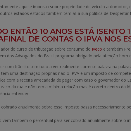
untamente aquele imposto sobre propriedade de veículo automotor, 
tros estados estados também tem ali a sua política de Despertar 
O ENTÃO 10 ANOS ESTÁ ISENTO 
AFINAL DE CONTAS O IPVA NOS 
denador do curso de tributação sobre consumo do
Iveco
e também Presi
rdem dos Advogados do Brasil programa obrigado pela atenção bom d
er com trânsito tem tudo a ver realmente corrente palavra na pala
le tem uma destinação próprias não o IPVA é um imposto de competên
ífica com a receita arrecadada de pegar com caso o governador do E
aco da rua e não tem a mínima relação mas é correto dentro da lógi
tência entender
 cobrado anualmente sobre esse imposto passa necessariamente pelo 
ando vem também o percentual para ser cobrado anualmente sobre 