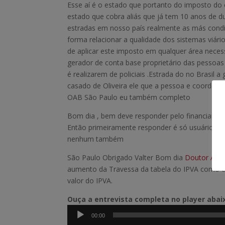
Esse aí é o estado que portanto do imposto d
estado que cobra aliás que já tem 10 anos de 
estradas em nosso país realmente as más condiç
forma relacionar a qualidade dos sistemas viári
de aplicar este imposto em qualquer área nece
gerador de conta base proprietário das pessoa
é realizarem de policiais .Estrada do no Brasil
casado de Oliveira ele que a pessoa e coordena
OAB São Paulo eu também completo
Bom dia , bem deve responder pelo financiamen
Então primeiramente responder é só usuários 
nenhum também
São Paulo Obrigado Valter Bom dia
Doutor And
aumento da Travessa da tabela do IPVA como é 
valor do IPVA.
Ouça a entrevista completa no player aba
Tocador
00:00
de