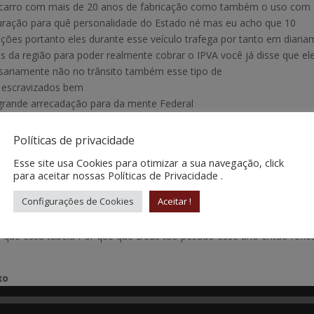
o carro com mais de 20 anos de fabricação como também o uso com 
duração para quê personalidade do Estado né mas eu acho que 10
ões portanto eles durante esse veículo trafega por tanto em diari
os da região para poder realmente cobrar o IPVA você já disse que el
ssariamente não no trânsito também esse tipo de
s escravizados bem
 a grande arrecadação para da mente Federal
dor do curso de tributação sobre consumo do impede também precisa c
Políticas de privacidade
to das estradas primeiramente da estrada por Federal federal deput
Esse site usa Cookies para otimizar a sua navegação, click
para aceitar nossas Políticas de Privacidade .
porém não sei Aí eu não sei nem quando tem um pedágio tem pão tem
Configurações de Cookies
Aceitar !
ré
aqui em São Paulo, Doutor seu deve tá sabendo muita reclamaçã
que essa tabela Por que que Deus tão pesado esse ano então refle
ixo