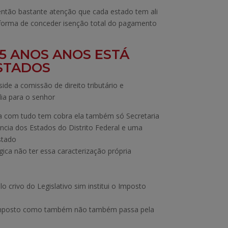
então bastante atenção que cada estado tem ali
forma de conceder isenção total do pagamento
15 ANOS ANOS ESTÁ
ESTADOS
de a comissão de direito tributário e
ia para o senhor
vra com tudo tem cobra ela também só Secretaria
cia dos Estados do Distrito Federal e uma
stado
ca não ter essa caracterização própria
crivo do Legislativo sim institui o Imposto
o imposto como também não também passa pela