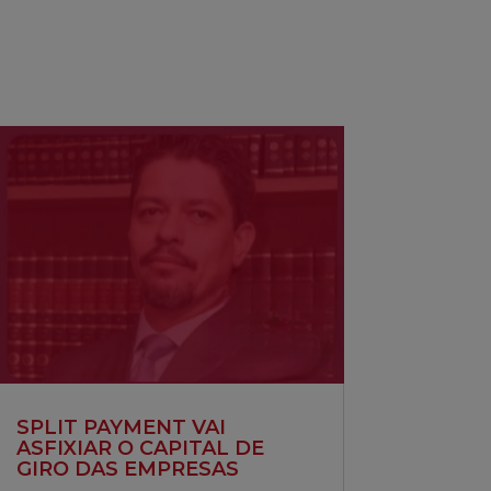
setas
para
cima
ou
para
baixo
para
aumentar
ou
diminuir
o
volume.
SPLIT PAYMENT VAI
ASFIXIAR O CAPITAL DE
GIRO DAS EMPRESAS