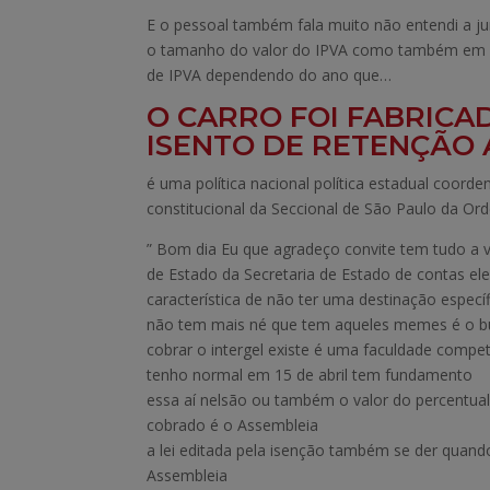
E o pessoal também fala muito não entendi a j
o tamanho do valor do IPVA como também em ou
de IPVA dependendo do ano que…
O CARRO FOI FABRICAD
ISENTO DE RETENÇÃO 
é uma política nacional política estadual coor
constitucional da Seccional de São Paulo da O
” Bom dia Eu que agradeço convite tem tudo a v
de Estado da Secretaria de Estado de contas e
característica de não ter uma destinação espec
não tem mais né que tem aqueles memes é o bur
cobrar o intergel existe é uma faculdade compe
tenho normal em 15 de abril tem fundamento
essa aí nelsão ou também o valor do percentual
cobrado é o Assembleia
a lei editada pela isenção também se der qu
Assembleia