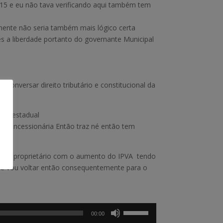
15 e eu não tava verificando aqui também tem
amente não seria também mais lógico certa
es a liberdade portanto do governante Municipal
onversar direito tributário e constitucional da
ado estadual
 concessionária Então traz né então tem
o do proprietário com o aumento do IPVA tendo
te vou voltar então consequentemente para o
Use
00:00
as