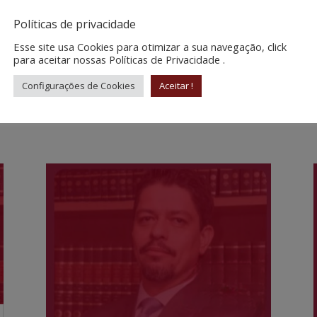
uestionada em controle concentrado no Supremo Tribunal Federal (STF)
Políticas de privacidade
rotetivas para resguardar o direito de compensar normalmente créditos
Esse site usa Cookies para otimizar a sua navegação, click
para aceitar nossas Políticas de Privacidade .
04/mp-1-227-gera-ainda-mais-instabilidade-juridica/
Configurações de Cookies
Aceitar !