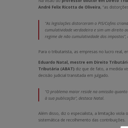
Na visão do
professor
doutor em Direto Tri
André Felix Ricotta de Oliveira
, “as distorçõ
“As legislações distorceram o PIS/Cofins crian
cumulatividade verdadeira e sim um direito a
regime de não cumulatividade dos impostos”, 
Para o tributarista, as empresas no lucro real, 
Eduardo Natal, mestre em Direito Tributári
Tributária (ABAT)
diz que de fato, a medida v
decisão judicial transitada em julgado.
“O problema maior reside na omissão quanto à 
à sua publicação”, destaca Natal.
Além disso, diz o especialista, a limitação vio
sistemática de recolhimento das contribuições.