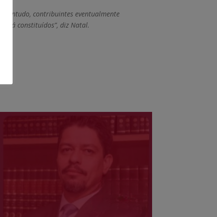
. Contudo, contribuintes eventualmente
 já constituídos”, diz Natal.