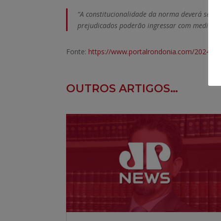
“A constitucionalidade da norma deverá ser q
prejudicados poderão ingressar com medidas p
Fonte:
https://www.portalrondonia.com/2024/06/
OUTROS ARTIGOS…