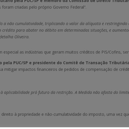
butário pela PUC/SP e membro da Comissão de Direito Tributár
es foram criadas pelo próprio Governo Federal”.
do a não cumulatividade, triplicando o valor da alíquota e restringindo 
o crédito para abater no débito em determinadas situações, e aumentou
detalha Oliveira.
em especial as indústrias que geram muitos créditos de PIS/Cofins, se
o pela PUC/SP e presidente do Comitê de Transação Tributária
isa mitigar impactos financeiros de pedidos de compensação de créd
aplicabilidade pró futuro da restrição. A Medida não afasta do limite
la o direito à propriedade e não-cumulatividade do imposto, uma vez 