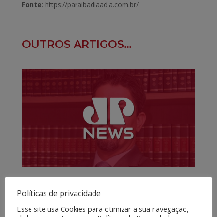
Fonte
: https://paraibadiaadia.com.br/
OUTROS ARTIGOS…
92% DOS BRASILEIROS APOIAM FIM
Políticas de privacidade
DA TAXA DAS BLUSINHAS, APONTA
PESQUISA
Esse site usa Cookies para otimizar a sua navegação,
JUL 14, 2026
|
MÍDIAS