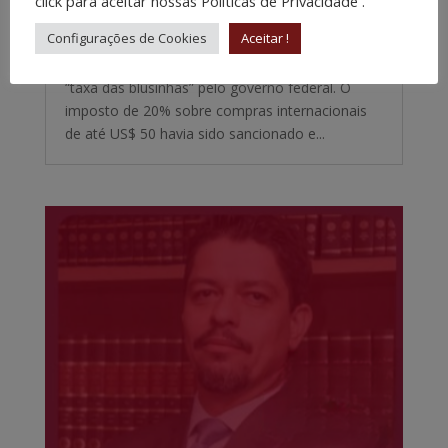
click para aceitar nossas Políticas de Privacidade .
Pesquisa divulgada pela associação de
Configurações de Cookies
Aceitar !
consumidores Proteste mostra que 92% dos
brasileiros apoiam a revogação da chamada
“taxa das blusinhas” pelo governo federal. O
imposto de 20% sobre compras internacionais
de até US$ 50 havia sido sancionado e...